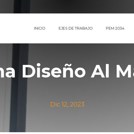
INICIO
EJES DE TRABAJO
PEM 2034
na Diseño Al 
Dic 12, 2023