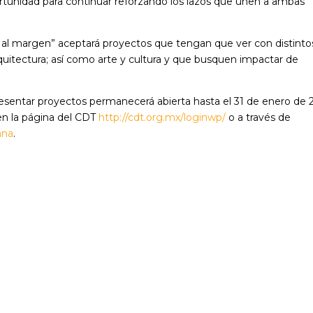
tunidad para continuar reforzando los lazos que unen a ambas
ño al margen” aceptará proyectos que tengan que ver con distinto
quitectura; así como arte y cultura y que busquen impactar de
resentar proyectos permanecerá abierta hasta el 31 de enero de
en la página del CDT
http://cdt.org.mx/loginwp/
o a través de
ana
.