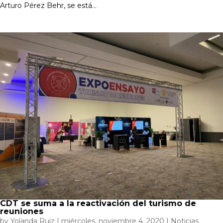
Arturo Pérez Behr, se está...
CDT se suma a la reactivación del turismo de
reuniones
by
Yolanda Ruiz
|
miércoles, noviembre 4, 2020
|
Noticias