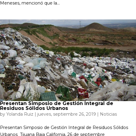
Meneses, mencionó que la...
Presentan Simposio de Gestión Integral de
Residuos Sólidos Urbanos
by
Yolanda Ruiz
|
jueves, septiembre 26, 2019
|
Noticias
Presentan Simposio de Gestión Integral de Residuos Sólidos
Urbanos Tijuana Baja California, 26 de septiembre