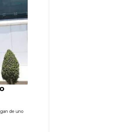
io
logan de uno