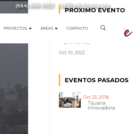
(664) 686-3952
cdt@cdt-tijuana.org
PRÓXIMO EVENTO
PROYECTOS
ÁREAS
CONTACTO
EnTintArte
Oct 10, 2022
EVENTOS PASADOS
Oct 25, 2018
Tijuana
Innovadora