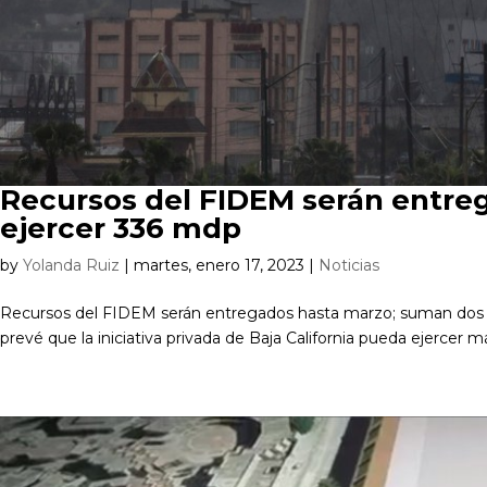
Recursos del FIDEM serán entre
ejercer 336 mdp
by
Yolanda Ruiz
|
martes, enero 17, 2023
|
Noticias
Recursos del FIDEM serán entregados hasta marzo; suman dos año
prevé que la iniciativa privada de Baja California pueda ejercer 