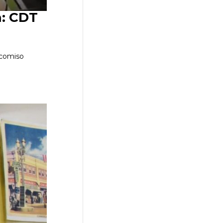
m: CDT
icomiso