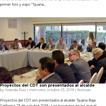
primer foro y expo “Tijuana...
Proyectos del CDT son presentados al alcalde
by
Yolanda Ruiz
|
miércoles, octubre 23, 2019
|
Noticias
Proyectos del CDT son presentados al alcalde Tijuana Baja
California, 23 de octubre 2019.- Los proyectos en los que el