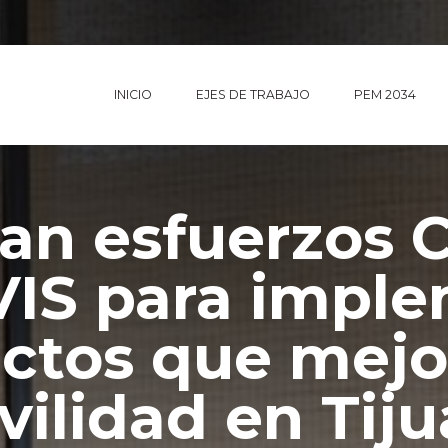
INICIO
EJES DE TRABAJO
PEM 2034
n esfuerzos 
IS para imple
ctos que mejo
ilidad en Tij