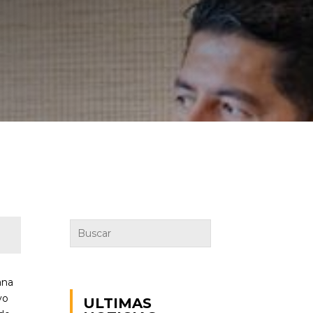
ana
vo
ULTIMAS