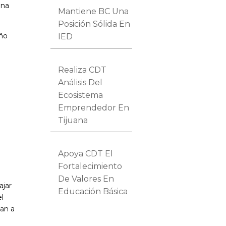
ona
Mantiene BC Una
Posición Sólida En
eño
IED
Realiza CDT
Análisis Del
Ecosistema
Emprendedor En
Tijuana
Apoya CDT El
Fortalecimiento
De Valores En
ajar
Educación Básica
el
van a