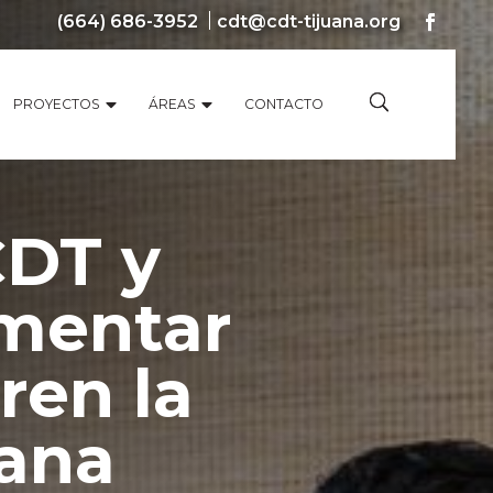
(664) 686-3952
cdt@cdt-tijuana.org
PROYECTOS
ÁREAS
CONTACTO
CDT y
mentar
ren la
uana