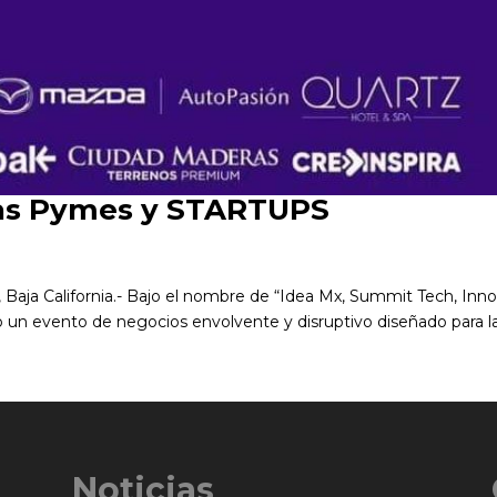
las Pymes y STARTUPS
ja California.- Bajo el nombre de “Idea Mx, Summit Tech, Inno
o un evento de negocios envolvente y disruptivo diseñado para la.
Noticias