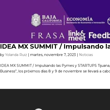
IDEA MX SUMMIT / Impulsando 
by
Yolanda Ruiz
|
martes, noviembre 7, 2023
|
Noticias
IDEA MX SUMMIT / Impulsando las Pymes y STARTUPS Tijuana, Ba
Business”, los próximos días 8 y 9 de noviembre se llevará a cab