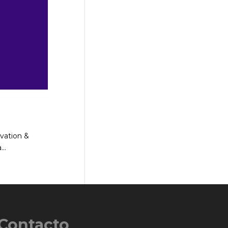
vation &
..
Contacto