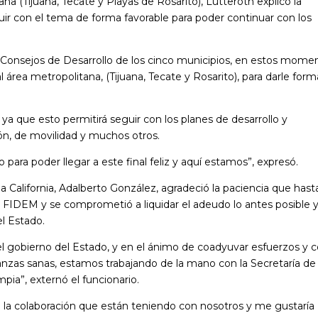
na (Tijuana, Tecate y Playas de Rosarito), Lutteroth explicó la
luir con el tema de forma favorable para poder continuar con los
s Consejos de Desarrollo de los cinco municipios, en estos mome
rea metropolitana, (Tijuana, Tecate y Rosarito), para darle form
 ya que esto permitirá seguir con los planes de desarrollo y
ón, de movilidad y muchos otros.
ra poder llegar a este final feliz y aquí estamos”, expresó.
a California, Adalberto González, agradeció la paciencia que hast
IDEM y se comprometió a liquidar el adeudo lo antes posible y
el Estado.
el gobierno del Estado, y en el ánimo de coadyuvar esfuerzos y 
anzas sanas, estamos trabajando de la mano con la Secretaría de
mpia”, externó el funcionario.
 la colaboración que están teniendo con nosotros y me gustaría