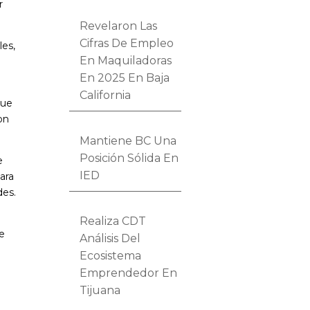
r
Revelaron Las
Cifras De Empleo
les,
En Maquiladoras
En 2025 En Baja
California
que
on
Mantiene BC Una
Posición Sólida En
e
IED
ara
des.
Realiza CDT
ue
Análisis Del
Ecosistema
Emprendedor En
Tijuana