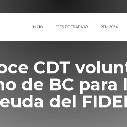
INICIO
EJES DE TRABAJO
PEM 2034
ce CDT volun
o de BC para 
euda del FID