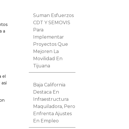
Suman Esfuerzos
CDT Y SEMOVIS
ntos
Para
a a
Implementar
Proyectos Que
Mejoren La
Movilidad En
Tijuana
a el
 así
Baja California
Destaca En
Infraestructura
con
Maquiladora, Pero
Enfrenta Ajustes
En Empleo