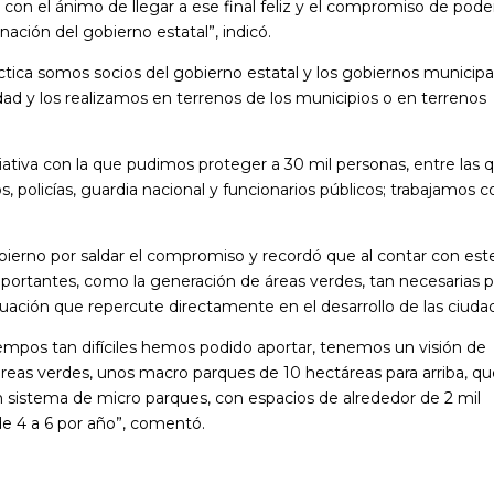
 con el ánimo de llegar a ese final feliz y el compromiso de pode
nación del gobierno estatal”, indicó.
ctica somos socios del gobierno estatal y los gobiernos municipa
d y los realizamos en terrenos de los municipios o en terrenos
iativa con la que pudimos proteger a 30 mil personas, entre las 
 policías, guardia nacional y funcionarios públicos; trabajamos c
obierno por saldar el compromiso y recordó que al contar con est
importantes, como la generación de áreas verdes, tan necesarias p
situación que repercute directamente en el desarrollo de las ciuda
empos tan difíciles hemos podido aportar, tenemos un visión de
reas verdes, unos macro parques de 10 hectáreas para arriba, q
n sistema de micro parques, con espacios de alrededor de 2 mil
e 4 a 6 por año”, comentó.