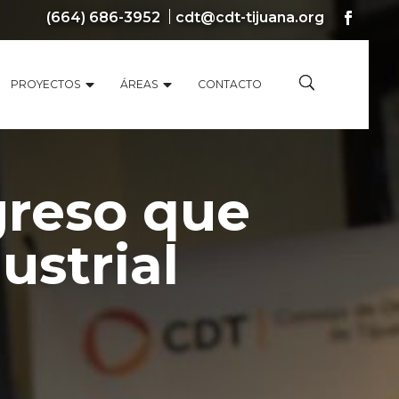
(664) 686-3952
cdt@cdt-tijuana.org
PROYECTOS
ÁREAS
CONTACTO
greso que
ustrial