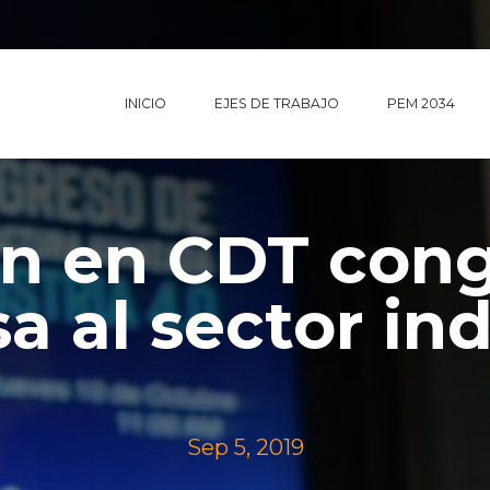
INICIO
EJES DE TRABAJO
PEM 2034
n en CDT con
a al sector ind
Sep 5, 2019