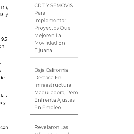
CDT Y SEMOVIS
DI),
Para
nal y
Implementar
Proyectos Que
Mejoren La
 9.5
Movilidad En
 en
Tijuana
r
Baja California
o
Destaca En
 de
Infraestructura
Maquiladora, Pero
 las
Enfrenta Ajustes
a y
En Empleo
Revelaron Las
 con