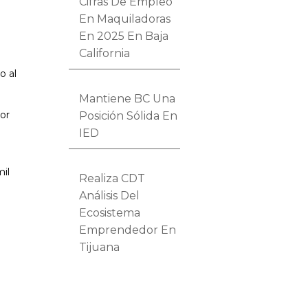
Cifras De Empleo
En Maquiladoras
En 2025 En Baja
California
n
o al
Mantiene BC Una
por
Posición Sólida En
IED
a
mil
Realiza CDT
Análisis Del
Ecosistema
Emprendedor En
Tijuana