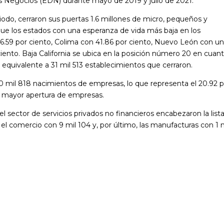
os Negocios (EDN) durante mayo de 2019 y julio de 2021.
iodo, cerraron sus puertas 1.6 millones de micro, pequeños y
que los estados con una esperanza de vida más baja en los
.59 por ciento, Colima con 41.86 por ciento, Nuevo León con u
iento. Baja California se ubica en la posición número 20 en cuant
o equivalente a 31 mil 513 establecimientos que cerraron.
 20 mil 818 nacimientos de empresas, lo que representa el 20.92 
on mayor apertura de empresas.
l sector de servicios privados no financieros encabezaron la list
 el comercio con 9 mil 104 y, por último, las manufacturas con 1 