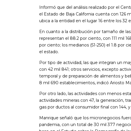
Informó que del análisis realizado por el C
el Estado de Baja California cuenta con 126 mi
ubica a la entidad en el lugar 16 entre los 32 
En cuanto a la distribución por tamaño de la
representan el 88.2 por ciento, con 111 mil 1
por ciento; los medianos (51-250) el 1.8 por c
el estado.
Por tipo de actividad, las que integran un m
con 42 mil 841; otros servicios, excepto acti
temporal y de preparación de alimentos y bebi
8 mil 690 establecimientos, indicó Ariosto M
Por otro lado, las actividades con menos est
actividades mineras con 47, la generación, tra
gas por ductos al consumidor final con 144, y
Manrique señaló que los micronegocios fueron
pandemia, con un total de 30 mil 377 negocio