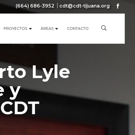
(664) 686-3952
cdt@cdt-tijuana.org
PROYECTOS
ÁREAS
CONTACTO
rto Lyle
e y
 CDT