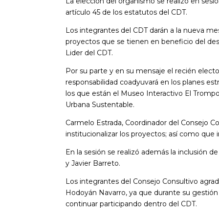
La elección del organismo se realizó en sesió
artículo 45 de los estatutos del CDT.
Los integrantes del CDT darán a la nueva mes
proyectos que se tienen en beneficio del des
Lider del CDT.
Por su parte y en su mensaje el recién elect
responsabilidad coadyuvará en los planes estr
los que están el Museo Interactivo El Trompo
Urbana Sustentable.
Carmelo Estrada, Coordinador del Consejo Con
institucionalizar los proyectos; así como que
En la sesión se realizó además la inclusión d
y Javier Barreto.
Los integrantes del Consejo Consultivo agrade
Hodoyán Navarro, ya que durante su gestión s
continuar participando dentro del CDT.