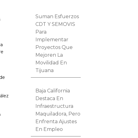
Suman Esfuerzos
s
CDT Y SEMOVIS
Para
Implementar
va
Proyectos Que
re
Mejoren La
Movilidad En
Tijuana
 de
Baja California
zález
Destaca En
Infraestructura
Maquiladora, Pero
m
Enfrenta Ajustes
En Empleo