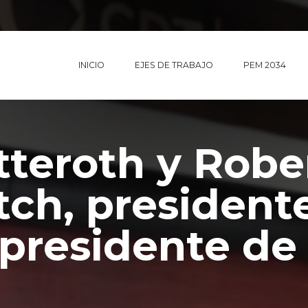
INICIO
EJES DE TRABAJO
PEM 2034
tteroth y Robe
tch, president
epresidente de