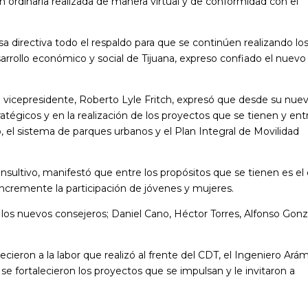
n ordinaria realizada de manera virtual y de conformidad con el
a directiva todo el respaldo para que se continúen realizando lo
arrollo económico y social de Tijuana, expreso confiado el nuevo
o vicepresidente, Roberto Lyle Fritch, expresó que desde su nue
atégicos y en la realización de los proyectos que se tienen y ent
, el sistema de parques urbanos y el Plan Integral de Movilidad
sultivo, manifestó que entre los propósitos que se tienen es el
 incremente la participación de jóvenes y mujeres.
e los nuevos consejeros; Daniel Cano, Héctor Torres, Alfonso Gon
cieron a la labor que realizó al frente del CDT, el Ingeniero Ará
e fortalecieron los proyectos que se impulsan y le invitaron a