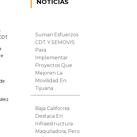
NOTICIAS
s
Suman Esfuerzos
CDT.
CDT Y SEMOVIS
a
Para
re
Implementar
Proyectos Que
Mejoren La
Movilidad En
 de
Tijuana
zález
Baja California
Destaca En
Infraestructura
Maquiladora, Pero