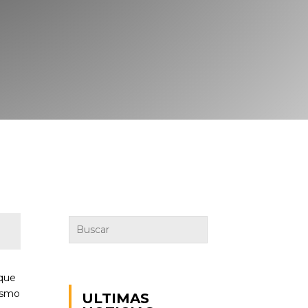
 que
nismo
ULTIMAS