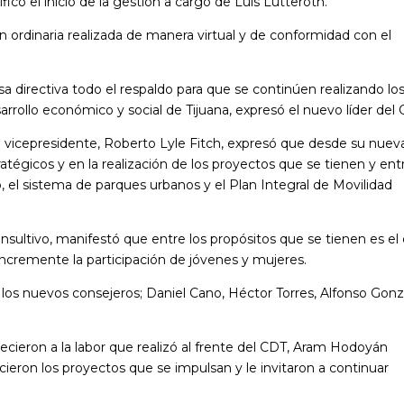
icó el inicio de la gestión a cargo de Luis Lutteroth.
n ordinaria realizada de manera virtual y de conformidad con el
a directiva todo el respaldo para que se continúen realizando lo
rrollo económico y social de Tijuana, expresó el nuevo líder del 
o vicepresidente, Roberto Lyle Fitch, expresó que desde su nuev
atégicos y en la realización de los proyectos que se tienen y ent
, el sistema de parques urbanos y el Plan Integral de Movilidad
sultivo, manifestó que entre los propósitos que se tienen es el
 incremente la participación de jóvenes y mujeres.
e los nuevos consejeros; Daniel Cano, Héctor Torres, Alfonso Gon
ecieron a la labor que realizó al frente del CDT, Aram Hodoyán
cieron los proyectos que se impulsan y le invitaron a continuar