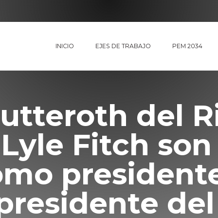
INICIO
EJES DE TRABAJO
PEM 2034
Lutteroth del R
Lyle Fitch son
omo presidente
presidente de