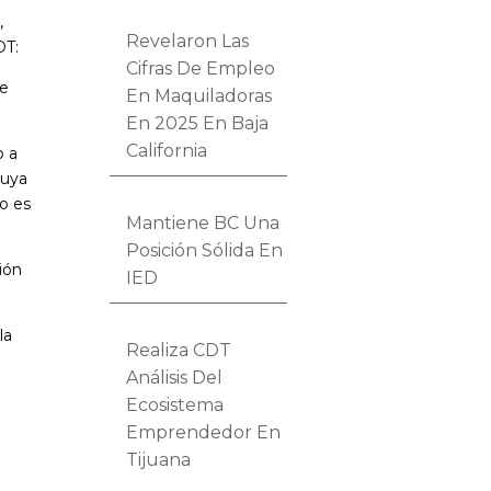
,
Revelaron Las
DT:
Cifras De Empleo
ue
En Maquiladoras
En 2025 En Baja
California
o a
luya
no es
Mantiene BC Una
Posición Sólida En
ción
IED
la
Realiza CDT
Análisis Del
Ecosistema
Emprendedor En
Tijuana