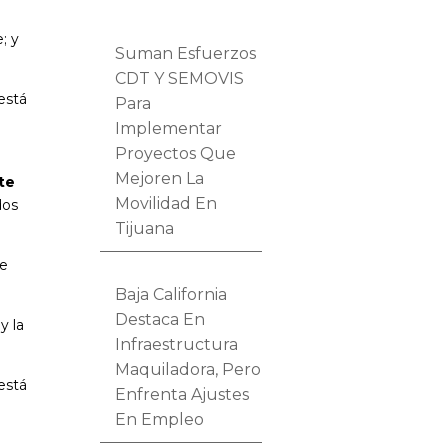
; y
Suman Esfuerzos
CDT Y SEMOVIS
está
Para
Implementar
Proyectos Que
Mejoren La
nte
Movilidad En
dos
Tijuana
ue
Baja California
Destaca En
y la
Infraestructura
Maquiladora, Pero
está
Enfrenta Ajustes
En Empleo