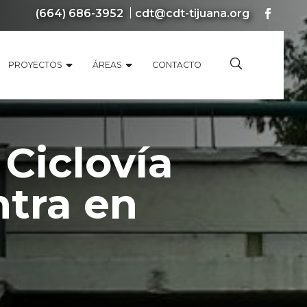
(664) 686-3952
cdt@cdt-tijuana.org
PROYECTOS
ÁREAS
CONTACTO
 Ciclovía
ntra en