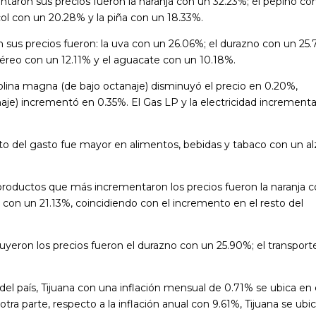
aron sus precios fueron la naranja con un 32.23%; el pepino co
col con un 20.28% y la piña con un 18.33%.
sus precios fueron: la uva con un 26.06%; el durazno con un 25.
 aéreo con un 12.11% y el aguacate con un 10.18%.
solina magna (de bajo octanaje) disminuyó el precio en 0.20%,
aje) incrementó en 0.35%. El Gas LP y la electricidad increment
to del gasto fue mayor en alimentos, bebidas y tabaco con un al
 productos que más incrementaron los precios fueron la naranja 
 con un 21.13%, coincidiendo con el incremento en el resto del
yeron los precios fueron el durazno con un 25.90%; el transport
.
 del país, Tijuana con una inflación mensual de 0.71% se ubica en 
otra parte, respecto a la inflación anual con 9.61%, Tijuana se ubi