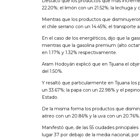
Destacó que los productos que más increment
22.20%; el limón con un 21.52%; la lechuga y 
Mientras que los productos que disminuyeron 
el chile serrano con un 14.45%; el transporte
En el caso de los energéticos, dijo que la ga
mientras que la gasolina premium (alto octan
en 1.17% y 1.32% respectivamente.
Aram Hodoyán explicó que en Tijuana el obje
del 1.50%.
Y resaltó que particularmente en Tijuana los
un 33.67%; la papa con un 22.98% y el pepino
Estado.
De la misma forma los productos que disminu
aéreo con un 20.86% y la uva con un 20.76%
Manifestó que, de las 55 ciudades principales
lugar 37 por debajo de la media nacional, por 