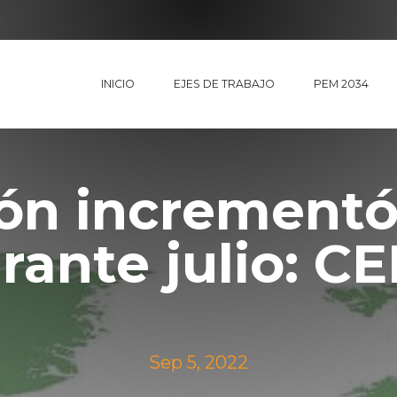
INICIO
EJES DE TRABAJO
PEM 2034
ión increment
rante julio: C
Sep 5, 2022