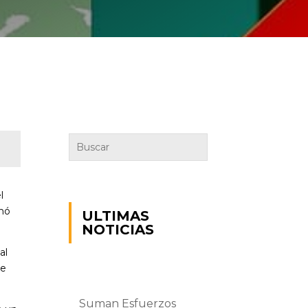
l
onó
ULTIMAS
NOTICIAS
al
ue
Suman Esfuerzos