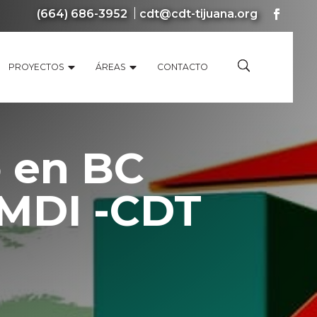
(664) 686-3952
cdt@cdt-tijuana.org
PROYECTOS
ÁREAS
CONTACTO
ó en BC
EMDI -CDT