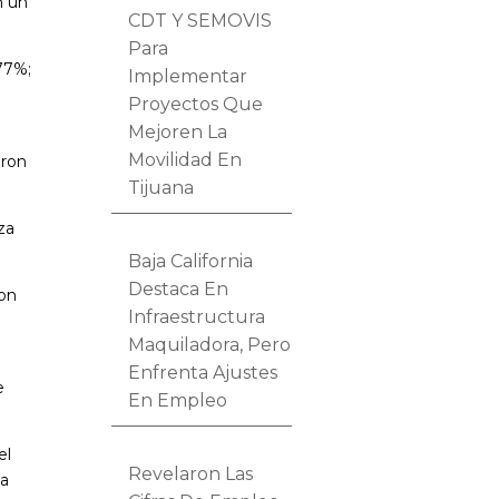
n un
CDT Y SEMOVIS
Para
77%;
Implementar
Proyectos Que
Mejoren La
Movilidad En
aron
Tijuana
za
Baja California
Destaca En
con
Infraestructura
Maquiladora, Pero
Enfrenta Ajustes
e
En Empleo
el
Revelaron Las
ca