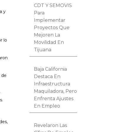
CDT Y SEMOVIS
a y
Para
Implementar
Proyectos Que
Mejoren La
r lo
Movilidad En
Tijuana
aron
Baja California
e de
Destaca En
Infraestructura
Maquiladora, Pero
r
Enfrenta Ajustes
s.
En Empleo
des,
Revelaron Las