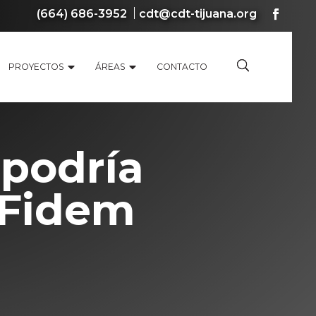
(664) 686-3952
cdt@cdt-tijuana.org
PROYECTOS
ÁREAS
CONTACTO
 podría
 Fidem