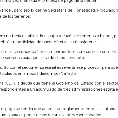
ivas una vez finalizada el proceso de pago de la deuda.
vender, pero eso lo define Secretaría de Honestidad, Procuradurí
a de los terrenos”
em no tenía establecido el pago a través de terrenos o bienes, po
o” sin posibilidad de hacer efectiva su transferencia.
eicomiso se concretará en este primer trimestre como lo coment
n de semanas para que se salde dicho concepto.
nto con el sector empresarial es revertir ese proceso… para qu
tipulados en ambos fideicomisos”, añadió.
na (CDT), la deuda que tiene el Gobierno del Estado con el secto
rrespondientes a un acumulado de tres administraciones estatale
 el pago se tendrá que acordar un reglamento entre las autorida
itudes para disponer de los recursos antes mencionados.