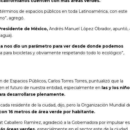
acalifornianos cuenten con más áreas verdes.
 términos de espacios públicos en toda Latinoamérica, con este
no”, agregó.
 Presidente de México,
Andrés Manuel López Obrador, apuntó, 
nagua).
a nos dio un parámetro para ver desde donde podemos
sta para bicicletas y obviamente respetando todo lo ecológico”,
de Espacios Públicos, Carlos Torres Torres, puntualizó que la
en el futuro de nuestra entidad, especialmente en
las y los niñ
ara desarrollarse plenamente.
cada residente de la ciudad, dijo, pero la Organización Mundial de
 con 16 metros de área verde por habitante.
at Caballero Ramírez, agradeció a la Gobernadora por impulsar e
ás áreas verdes,
especialmente en el sector este de la ciudad.