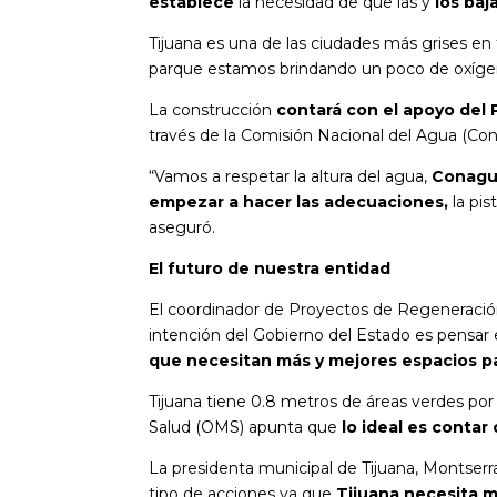
establece
la necesidad de que las y
los baj
Tijuana es una de las ciudades más grises en
parque estamos brindando un poco de oxíge
La construcción
contará con el apoyo del
través de la Comisión Nacional del Agua (Co
“Vamos a respetar la altura del agua,
Conagu
empezar a hacer las adecuaciones,
la pi
aseguró.
El futuro de nuestra entidad
El coordinador de Proyectos de Regeneración 
intención del Gobierno del Estado es pensar 
que necesitan más y mejores espacios p
Tijuana tiene 0.8 metros de áreas verdes por 
Salud (OMS) apunta que
lo ideal es contar
La presidenta municipal de Tijuana, Montserr
tipo de acciones ya que
Tijuana necesita m