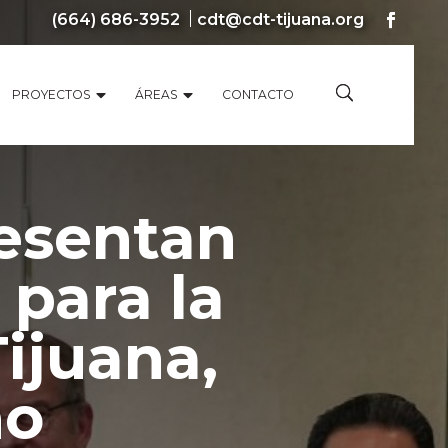
(664) 686-3952
cdt@cdt-tijuana.org
PROYECTOS
ÁREAS
CONTACTO
esentan
 para la
ijuana,
ño