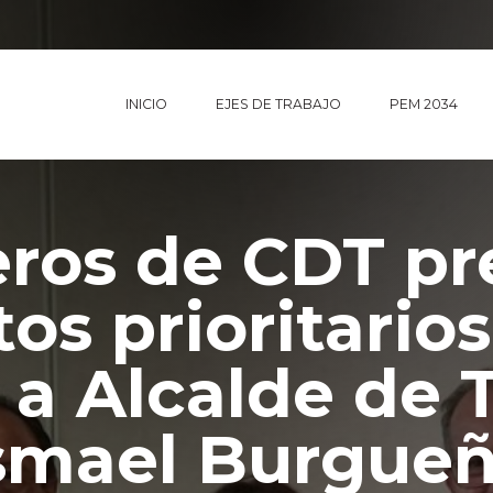
INICIO
EJES DE TRABAJO
PEM 2034
eros de CDT pr
os prioritarios
 a Alcalde de T
smael Burgue