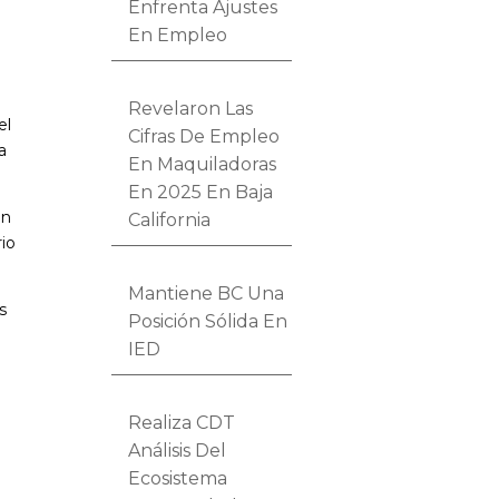
Enfrenta Ajustes
En Empleo
Revelaron Las
el
Cifras De Empleo
a
En Maquiladoras
En 2025 En Baja
un
California
rio
Mantiene BC Una
s
Posición Sólida En
IED
Realiza CDT
Análisis Del
Ecosistema