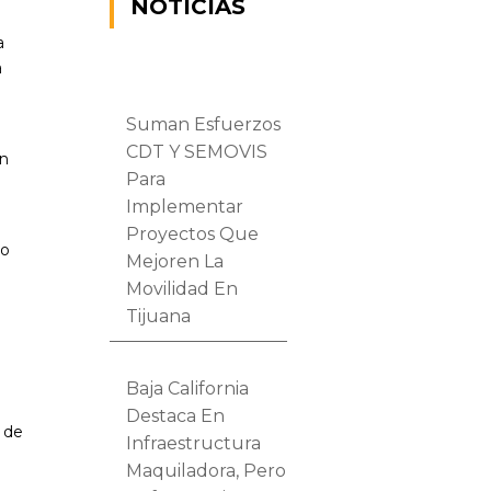
NOTICIAS
a
a
Suman Esfuerzos
CDT Y SEMOVIS
on
Para
Implementar
Proyectos Que
do
Mejoren La
Movilidad En
Tijuana
Baja California
Destaca En
o de
Infraestructura
Maquiladora, Pero