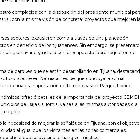
de su administración.
stró complacida con la disposición del presidente municipal par
sarial, con la misma visión de concretar proyectos que mejoren l
rsos sectores, expusieron cómo a través de una planeación
tos en beneficio de los tijuanenses. Sin embargo, se presentar
con un gran avance, incluso con presupuesto, pero requieren de
tema de parques que se están desarrollando en Tijuana, destacan
 autosuficiente en Natura antes de que concluya la actual
tenido una gran aportación de terreno para el Parque Florido.
económicos, ofreció detalles de la importancia del proyecto CEMDI
unicipios de Baja California, ya sea a las mismas autoridades o a
 la región.
ó la necesidad de mejorar la señalética en Tijuana, con el objetiv
iudad al igual que los visitantes en las zonas comerciales,
do ahora que se avecina el Tianguis Turístico.