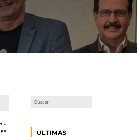
ueño
 que
ULTIMAS