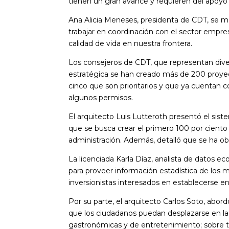
tienen un gran avance y requieren del apoyo 
Ana Alicia Meneses, presidenta de CDT, se mo
trabajar en coordinación con el sector empre
calidad de vida en nuestra frontera.
Los consejeros de CDT, que representan dive
estratégica se han creado más de 200 proyec
cinco que son prioritarios y que ya cuentan 
algunos permisos.
El arquitecto Luis Lutteroth presentó el sis
que se busca crear el primero 100 por ciento
administración. Además, detalló que se ha ob
La licenciada Karla Díaz, analista de datos 
para proveer información estadística de los m
inversionistas interesados en establecerse en
Por su parte, el arquitecto Carlos Soto, abord
que los ciudadanos puedan desplazarse en la c
gastronómicas y de entretenimiento; sobre to