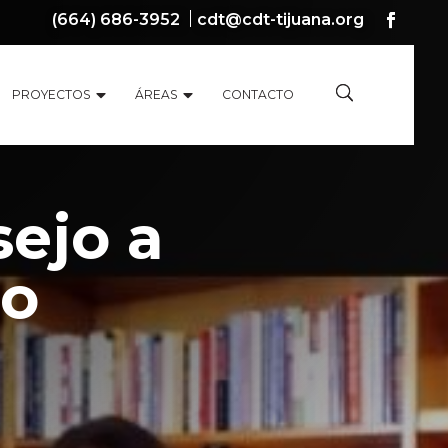
(664) 686-3952
cdt@cdt-tijuana.org
PROYECTOS
ÁREAS
CONTACTO
ejo a
to