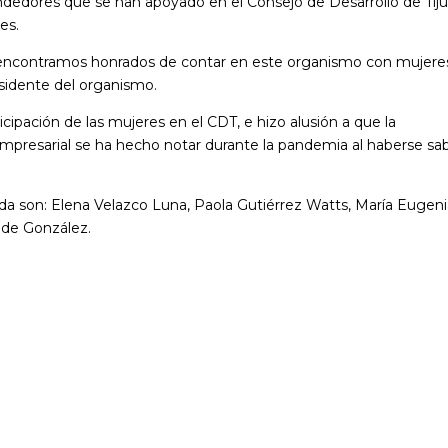
dedores que se han apoyado en el Consejo de Desarrollo de Tij
es.
nos encontramos honrados de contar en este organismo con mujere
residente del organismo.
ipación de las mujeres en el CDT, e hizo alusión a que la
empresarial se ha hecho notar durante la pandemia al haberse sa
nida son: Elena Velazco Luna, Paola Gutiérrez Watts, María Eugen
de González.