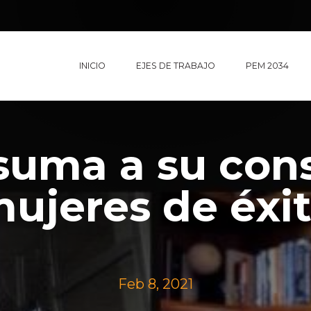
INICIO
EJES DE TRABAJO
PEM 2034
suma a su cons
ujeres de éxi
Feb 8, 2021