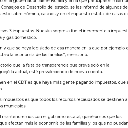
con el gobernador Jaime Bonilla y en la que participaron miemb
 Consejos de Desarrollo del estado, se les informó de algunos de
esto sobre nómina, casinos y en el impuesto estatal de casas d
n esos 3 impuestos. Nuestra sorpresa fue el incremento a impues
na y gas doméstico.
n y que se haya legislado de esa manera en la que por ejemplo 
ectará la economía de las familias”, mencionó.
ctorio que la falta de transparencia que prevaleció en la
quejó la actual, esté prevaleciendo de nueva cuenta.
ienen en el CDT es que haya más gente pagando impuestos, que 
o.
s impuestos es que todos los recursos recaudados se destinen a 
os municipios.
al mantendremos con el gobierno estatal, quisiéramos que los
que afectan más la economía de las familias y los que no pueda