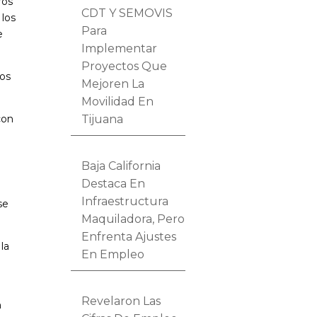
ros
CDT Y SEMOVIS
 los
Para
e
Implementar
Proyectos Que
tos
Mejoren La
Movilidad En
Tijuana
con
Baja California
Destaca En
Infraestructura
se
Maquiladora, Pero
Enfrenta Ajustes
la
En Empleo
Revelaron Las
n