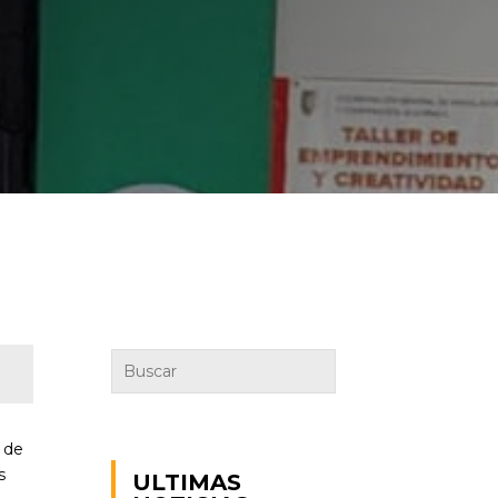
y de
s
ULTIMAS