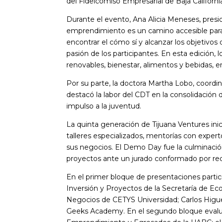
del Fideicomiso Empresarial de Baja Californ
Durante el evento, Ana Alicia Meneses, presid
emprendimiento es un camino accesible para t
encontrar el cómo sí y alcanzar los objetivo
pasión de los participantes. En esta edición,
renovables, bienestar, alimentos y bebidas, 
Por su parte, la doctora Martha Lobo, coord
destacó la labor del CDT en la consolidació
impulso a la juventud.
La quinta generación de Tijuana Ventures in
talleres especializados, mentorías con experto
sus negocios. El Demo Day fue la culminaci
proyectos ante un jurado conformado por rec
En el primer bloque de presentaciones parti
Inversión y Proyectos de la Secretaría de Ec
Negocios de CETYS Universidad; Carlos Higuer
Geeks Academy. En el segundo bloque evaluar