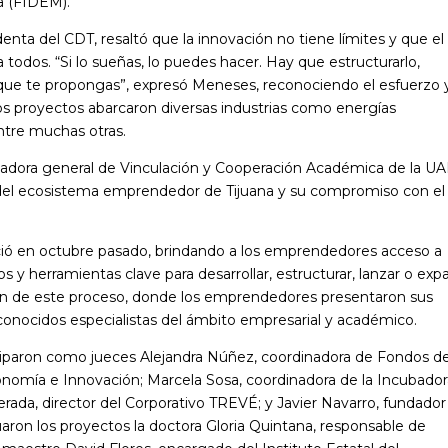
ia (FIDEM).
enta del CDT, resaltó que la innovación no tiene límites y que el
odos. “Si lo sueñas, lo puedes hacer. Hay que estructurarlo,
s que te propongas”, expresó Meneses, reconociendo el esfuerzo y
 los proyectos abarcaron diversas industrias como energías
entre muchas otras.
inadora general de Vinculación y Cooperación Académica de la U
n del ecosistema emprendedor de Tijuana y su compromiso con el
ició en octubre pasado, brindando a los emprendedores acceso a
s y herramientas clave para desarrollar, estructurar, lanzar o exp
ón de este proceso, donde los emprendedores presentaron sus
onocidos especialistas del ámbito empresarial y académico.
ciparon como jueces Alejandra Núñez, coordinadora de Fondos d
onomía e Innovación; Marcela Sosa, coordinadora de la Incubado
ada, director del Corporativo TREVÉ; y Javier Navarro, fundador
on los proyectos la doctora Gloria Quintana, responsable de