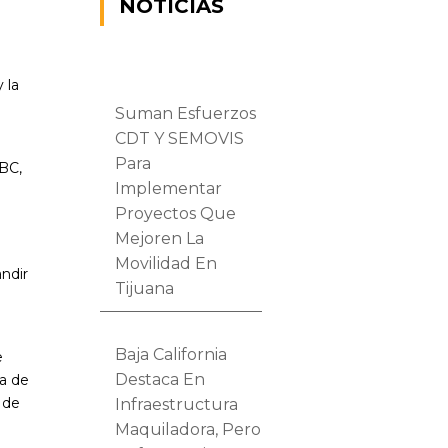
NOTICIAS
 la
Suman Esfuerzos
CDT Y SEMOVIS
Para
ABC,
Implementar
Proyectos Que
Mejoren La
Movilidad En
andir
Tijuana
Baja California
e
Destaca En
ra de
 de
Infraestructura
Maquiladora, Pero