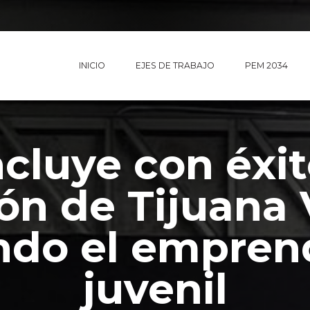
INICIO
EJES DE TRABAJO
PEM 2034
cluye con éxit
ón de Tijuana 
ndo el empren
juvenil