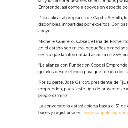
las y los emprendedores seleccionados podr
Emprende, así como a apoyos en especie por 
Para aplicar al programa de Capital Semilla, 
disponibles, impartidas por expertos. Con ba
apoyo.
Michelle Guerrero, subsecretaria de Fomento
en el estado son micro, pequeñas o medianas
señaló que la informalidad alcanza un 35% en 
“La alianza con Fundación Coppel Emprende 
guiarlos desde el inicio para que tomen decis
Por su parte, José Galicot, presidente de Tij
emprenden, pues “este tipo de proyectos mejo
propio camino”.
La convocatoria estará abierta hasta el 31 d
bases y registrarse en:
www.coppelemprend