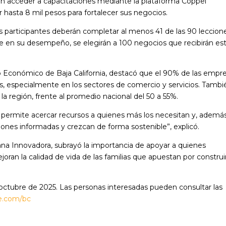
án acceder a capacitaciones mediante la plataforma Coppel
hasta 8 mil pesos para fortalecer sus negocios.
los participantes deberán completar al menos 41 de las 90 leccion
se en su desempeño, se elegirán a 100 negocios que recibirán es
 Económico de Baja California, destacó que el 90% de las empr
, especialmente en los sectores de comercio y servicios. Tambi
la región, frente al promedio nacional del 50 a 55%.
permite acercar recursos a quienes más los necesitan y, además
iones informadas y crezcan de forma sostenible”, explicó.
uana Innovadora, subrayó la importancia de apoyar a quienes
ran la calidad de vida de las familias que apuestan por construi
e octubre de 2025. Las personas interesadas pueden consultar las
e.com/bc