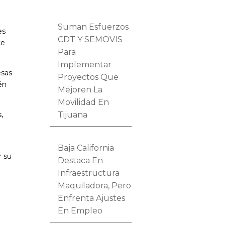
Suman Esfuerzos
es
CDT Y SEMOVIS
te
Para
Implementar
esas
Proyectos Que
én
Mejoren La
Movilidad En
Tijuana
,
Baja California
r su
Destaca En
Infraestructura
Maquiladora, Pero
Enfrenta Ajustes
En Empleo