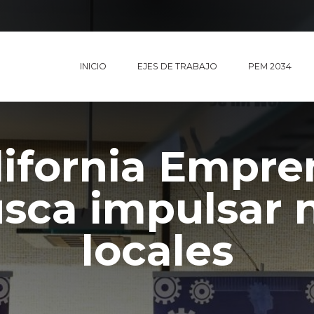
INICIO
EJES DE TRABAJO
PEM 2034
lifornia Empr
usca impulsar 
locales