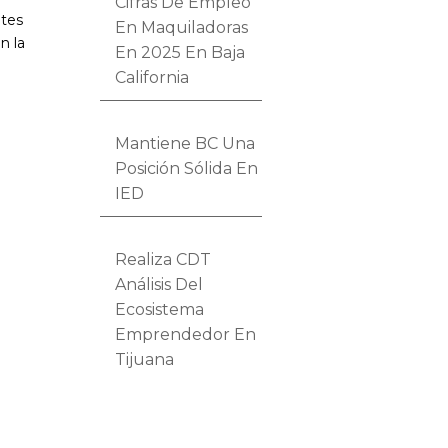
Cifras De Empleo
ntes
En Maquiladoras
n la
En 2025 En Baja
California
Mantiene BC Una
Posición Sólida En
IED
Realiza CDT
Análisis Del
Ecosistema
Emprendedor En
Tijuana