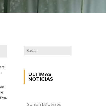
eral
th
ULTIMAS
NOTICIAS
dad
yle
tivo.
Suman Esfuerzos