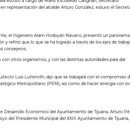
lla estuvo a cargo de Mario Escobedo Carignan, Secretario
n representación del alcalde Arturo González, estuvo el Secreta
.
ente, el Ingeniero Aram Hodoyán Navarro, presentó un panorama
ón y refirió que lo que se ha logrado a través de los ejes de traba
os consejeros.
on otros organismos, y con las distintas autoridades para dar
uitecto Luis Lutteroth, dijo que se trabajará con el compromiso 
ratégico Metropolitano (PEM), así como de hacer sinergia con lo
ía de Desarrollo Económico del Ayuntamiento de Tijuana, Arturo P
oyo del Presidente Municipal del XXIII Ayuntamiento de Tijuana,