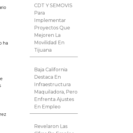
CDT Y SEMOVIS
rio
Para
Implementar
Proyectos Que
Mejoren La
Movilidad En
jo ha
Tijuana
Baja California
Destaca En
de
Infraestructura
s
Maquiladora, Pero
Enfrenta Ajustes
En Empleo
érez
Revelaron Las