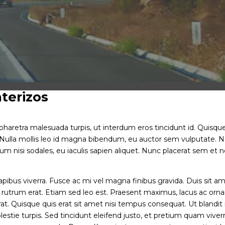
terizos
pharetra malesuada turpis, ut interdum eros tincidunt id. Quisqu
n. Nulla mollis leo id magna bibendum, eu auctor sem vulputate.
nisi sodales, eu iaculis sapien aliquet. Nunc placerat sem et 
apibus viverra. Fusce ac mi vel magna finibus gravida. Duis sit 
el rutrum erat. Etiam sed leo est. Praesent maximus, lacus ac orna
 erat. Quisque quis erat sit amet nisi tempus consequat. Ut blandit 
lestie turpis. Sed tincidunt eleifend justo, et pretium quam viverr