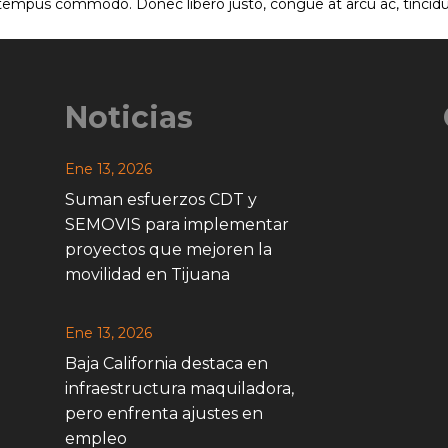
s tempus commodo. Donec libero justo, congue at arcu ac, tincid
Noticias
Ene 13, 2026
Suman esfuerzos CDT y
SEMOVIS para implementar
proyectos que mejoren la
movilidad en Tijuana
Ene 13, 2026
Baja California destaca en
infraestructura maquiladora,
pero enfrenta ajustes en
empleo