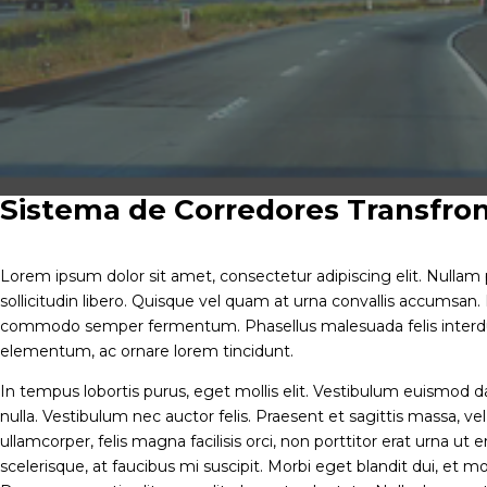
Sistema de Corredores Transfron
Lorem ipsum dolor sit amet, consectetur adipiscing elit. Nullam 
sollicitudin libero. Quisque vel quam at urna convallis accumsa
commodo semper fermentum. Phasellus malesuada felis interdum 
elementum, ac ornare lorem tincidunt.
In tempus lobortis purus, eget mollis elit. Vestibulum euismod d
nulla. Vestibulum nec auctor felis. Praesent et sagittis massa, v
ullamcorper, felis magna facilisis orci, non porttitor erat urna ut
scelerisque, at faucibus mi suscipit. Morbi eget blandit dui, et mo