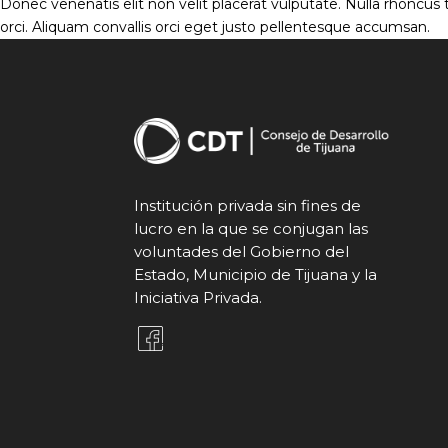
Donec venenatis elit non velit placerat vulputate. Nulla rhoncu
orci. Aliquam convallis orci eget justo pellentesque accumsan.
Institución privada sin fines de
lucro en la que se conjugan las
voluntades del Gobierno del
Estado, Municipio de Tijuana y la
Iniciativa Privada.