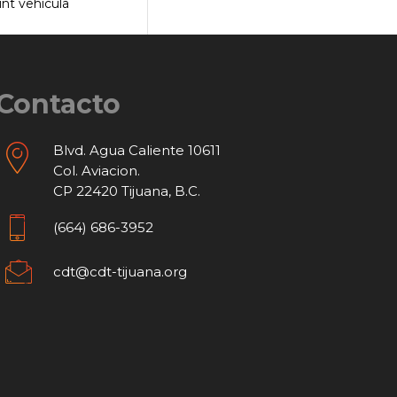
unt vehicula
Contacto
Blvd. Agua Caliente 10611
Col. Aviacion.
CP 22420 Tijuana, B.C.
(664) 686-3952
cdt@cdt-tijuana.org