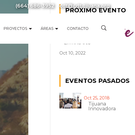
(664) 686-3952
cdt@cdt-tijuana.org
PRÓXIMO EVENTO
PROYECTOS
ÁREAS
CONTACTO
EnTintArte
Oct 10, 2022
EVENTOS PASADOS
Oct 25, 2018
Tijuana
Innovadora