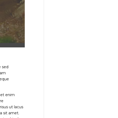
e sed
 Nam
neque
amet enim
re
risus ut lacus
a sit amet.