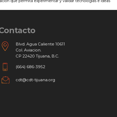
ación que permita experimentar y validar tecnologías e ideas
Contacto
Blvd. Agua Caliente 10611
Col. Aviacion.
CP 22420 Tijuana, B.C.
(664) 686-3952
cdt@cdt-tijuana.org