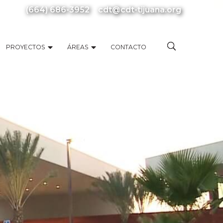
(664) 686-3952
cdt@cdt-tijuana.org
PROYECTOS
ÁREAS
CONTACTO