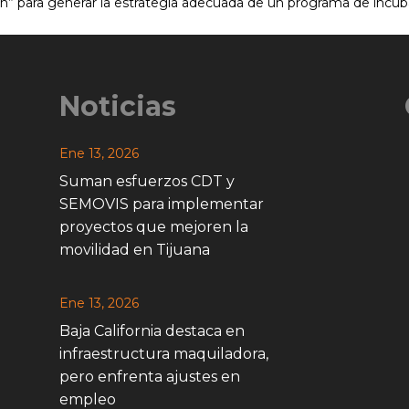
ión” para generar la estrategia adecuada de un programa de incub
Noticias
Ene 13, 2026
Suman esfuerzos CDT y
SEMOVIS para implementar
proyectos que mejoren la
movilidad en Tijuana
Ene 13, 2026
Baja California destaca en
infraestructura maquiladora,
pero enfrenta ajustes en
empleo